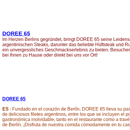
DOREE 65
Im Herzen Berlins gegründet, bringt DOREE 65 seine Leidenscha
argentinischen Steaks, darunter das beliebte Hüftsteak und Ru
ein unvergessliches Geschmackserlebnis zu bieten. Besuche
bei Ihnen zu Hause oder direkt bei uns vor Ort!
DOREE 65
ES
: Fundado en el corazón de Berlín, DOREE 65 lleva su pasión
de deliciosos filetes argentinos, entre los que se incluyen el 
gastronómica inolvidable, tanto en el restaurante como a trav
de Berlín. ¡Disfruta de nuestra comida cómodamente en tu cas