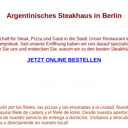
Argentinisches Steakhaus in Berlin
ft für Steak, Pizza und Salat in die Stadt. Unser Restaurant in
mpsteak. Seit unserer Eröffnung haben wir uns darauf spezialis
n Sie uns und entdecken Sie, warum wir zu den besten Steakh
JETZT ONLINE BESTELLEN
Torfstraße 9, 13353 Berlin
 por los filetes, las pizzas y las ensaladas a la ciudad. Nuest
popular filete de cadera y el filete de lomo. Desde nuestra aper
és de nuestro servicio de entrega a domicilio. Visítanos y desc
a o directamente en nuestro local!