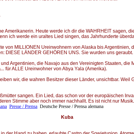
a
gene Amerikanerin. Heute werde ich dir die WAHRHEIT sagen, di
enn ich werde ein uraltes Lied singen, das Jahrhunderte überda
chte von MILLIONEN Ureinwohnern von Alaska bis Argentinien, 
tehen: DIESE LÄNDER GEHÖREN UNS. Sie wurden uns geraubt.
 und Argentinien, die Navajo aus den Vereinigten Staaten, di
.. für ALLE Ureinwohner von Abya Yala (Amerika).
leiben wir, die wahren Besitzer dieser Länder, unsichtbar. We
ütter sangen. Ein Lied, das schon vor der europäischen Invasio
d, deren Stimme aber noch immer nachhallt. Es ist nicht nur Mu
mana
Presse / Prensa
Deutsche Presse / Prensa alemana
Kuba
n der Hand zu haben, erlaubte Castro der Sowjetunion, Atomwaf