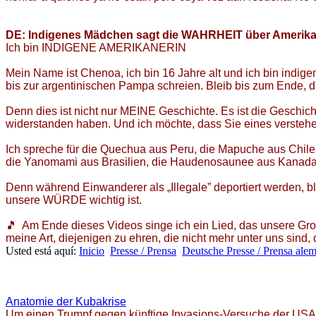
DE: Indigenes Mädchen sagt die WAHRHEIT über Amerik
Ich bin INDIGENE AMERIKANERIN
Mein Name ist Chenoa, ich bin 16 Jahre alt und ich bin indi
bis zur argentinischen Pampa schreien. Bleib bis zum Ende, d
Denn dies ist nicht nur MEINE Geschichte. Es ist die Geschi
widerstanden haben. Und ich möchte, dass Sie eines vers
Ich spreche für die Quechua aus Peru, die Mapuche aus Chile
die Yanomami aus Brasilien, die Haudenosaunee aus Kanada.
Denn während Einwanderer als „Illegale” deportiert werden, b
unsere WÜRDE wichtig ist.
🎵 Am Ende dieses Videos singe ich ein Lied, das unsere Großm
meine Art, diejenigen zu ehren, die nicht mehr unter uns sin
Usted está aquí:
Inicio
Presse / Prensa
Deutsche Presse / Prensa ale
Anatomie der Kubakrise
Um einen Trumpf gegen künftige Invasions-Versuche der USA i