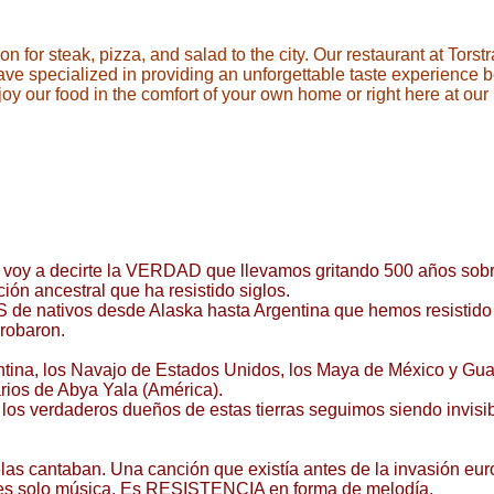
for steak, pizza, and salad to the city. Our restaurant at Torstr
ve specialized in providing an unforgettable taste experience bo
y our food in the comfort of your own home or right here at our 
 voy a decirte la VERDAD que llevamos gritando 500 años sobr
ión ancestral que ha resistido siglos.
S de nativos desde Alaska hasta Argentina que hemos resistido 
robaron.
tina, los Navajo de Estados Unidos, los Maya de México y Gua
ios de Abya Yala (América).
", los verdaderos dueños de estas tierras seguimos siendo in
elas cantaban. Una canción que existía antes de la invasión eu
 es solo música. Es RESISTENCIA en forma de melodía.