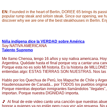
EN:
Founded in the heart of Berlin, DOREE 65 brings its passion 
popular rump steak and sirloin steak. Since our opening, we ha
discover why we are one of the best steakhouses in Berlin. Enjo
Niña indígena dice la VERDAD sobre América
Soy NATIVA AMERICANA
Talento Supremo
Me llamo Chenoa, tengo 16 años y soy nativa americana. Hoy
Argentina. Quédate hasta el final porque voy a cantar una canc
Porque esta no es solo MI historia. Es la historia de MILLONE
entiendas algo: ESTAS TIERRAS SON NUESTRAS. Nos las 
Hablo por los Quechua de Perú, los Mapuche de Chile y Argen
Haudenosaunee de Canadá... por TODOS los pueblos originar
Porque mientras deportan inmigrantes llamándolos "ilegales
importan. Porque nuestra DIGNIDAD importa.
🎵 Al final de este video canto una canción que nuestras abu
honrar a quienes ya no están pero cuya voz aún resuena. No