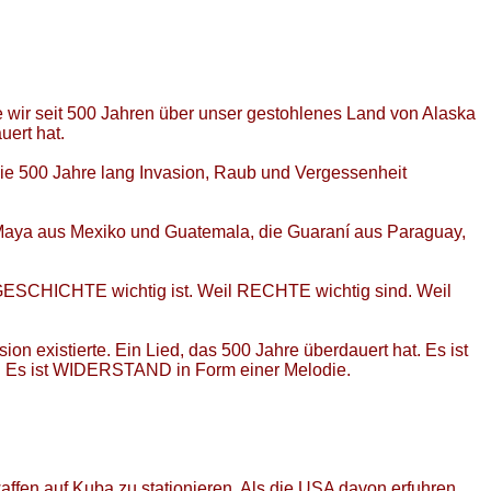
e wir seit 500 Jahren über unser gestohlenes Land von Alaska
uert hat.
die 500 Jahre lang Invasion, Raub und Vergessenheit
e Maya aus Mexiko und Guatemala, die Guaraní aus Paraguay,
il GESCHICHTE wichtig ist. Weil RECHTE wichtig sind. Weil
n existierte. Ein Lied, das 500 Jahre überdauert hat. Es ist
sik. Es ist WIDERSTAND in Form einer Melodie.
fen auf Kuba zu stationieren. Als die USA davon erfuhren,