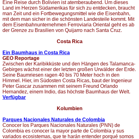
Eine Reise durch Bolivien ist atemberaubend. Um dieses
Land im Herzen Südamerikas für sich zu entdecken, braucht
man Zeit und ein Fortbewegungsmittel wie die Eisenbahn,
mit dem man sicher in die schönsten Landesteile kommt. Mit
dem Eisenbahnunternehmen Ferroviaria Oriental geht es ab
der Grenze zu Brasilien von Quijarro nach Santa Cruz.
Costa Rica
Ein Baumhaus in Costa Rica
GEO Reportage
Zwischen der Karibikküste und den Hängen des Talamanca-
Gebirges wächst einer der letzten großen Urwälder der Erde.
Seine Baumriesen ragen 40 bis 70 Meter hoch in den
Himmel. Hier, im Südosten Costa Ricas, baut der Ingenieur
Peter Gascar zusammen mit seinem Freund Orlando
Hernandez, einem Indio, das höchste Baumhaus der Welt.
Verfügbar
Kolumbien
Parques Nacionales Naturales de Colombia
Conocer los Parques Nacionales Naturales (PNN) de
Colombia es conocer la mayor parte de Colombia y sus
variados ecosistemas, que te harán entender porqué somos