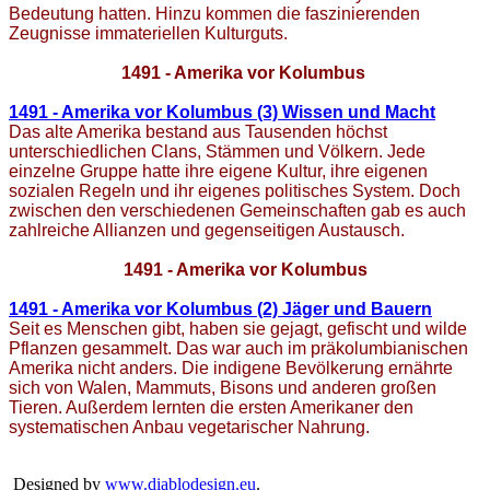
Bedeutung hatten. Hinzu kommen die faszinierenden
Zeugnisse immateriellen Kulturguts.
1491 - Amerika vor Kolumbus
1491 - Amerika vor Kolumbus (3) Wissen und Macht
Das alte Amerika bestand aus Tausenden höchst
unterschiedlichen Clans, Stämmen und Völkern. Jede
einzelne Gruppe hatte ihre eigene Kultur, ihre eigenen
sozialen Regeln und ihr eigenes politisches System. Doch
zwischen den verschiedenen Gemeinschaften gab es auch
zahlreiche Allianzen und gegenseitigen Austausch.
1491 - Amerika vor Kolumbus
1491 - Amerika vor Kolumbus (2) Jäger und Bauern
Seit es Menschen gibt, haben sie gejagt, gefischt und wilde
Pflanzen gesammelt. Das war auch im präkolumbianischen
Amerika nicht anders. Die indigene Bevölkerung ernährte
sich von Walen, Mammuts, Bisons und anderen großen
Tieren. Außerdem lernten die ersten Amerikaner den
systematischen Anbau vegetarischer Nahrung.
Copyright © 2026
Personal Blog
Rights Reserved.
Designed by
www.diablodesign.eu
.