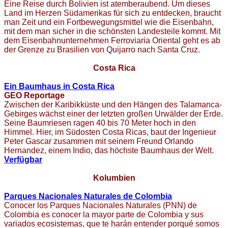
Eine Reise durch Bolivien ist atemberaubend. Um dieses
Land im Herzen Südamerikas für sich zu entdecken, braucht
man Zeit und ein Fortbewegungsmittel wie die Eisenbahn,
mit dem man sicher in die schönsten Landesteile kommt. Mit
dem Eisenbahnunternehmen Ferroviaria Oriental geht es ab
der Grenze zu Brasilien von Quijarro nach Santa Cruz.
Costa Rica
Ein Baumhaus in Costa Rica
GEO Reportage
Zwischen der Karibikküste und den Hängen des Talamanca-
Gebirges wächst einer der letzten großen Urwälder der Erde.
Seine Baumriesen ragen 40 bis 70 Meter hoch in den
Himmel. Hier, im Südosten Costa Ricas, baut der Ingenieur
Peter Gascar zusammen mit seinem Freund Orlando
Hernandez, einem Indio, das höchste Baumhaus der Welt.
Verfügbar
Kolumbien
Parques Nacionales Naturales de Colombia
Conocer los Parques Nacionales Naturales (PNN) de
Colombia es conocer la mayor parte de Colombia y sus
variados ecosistemas, que te harán entender porqué somos