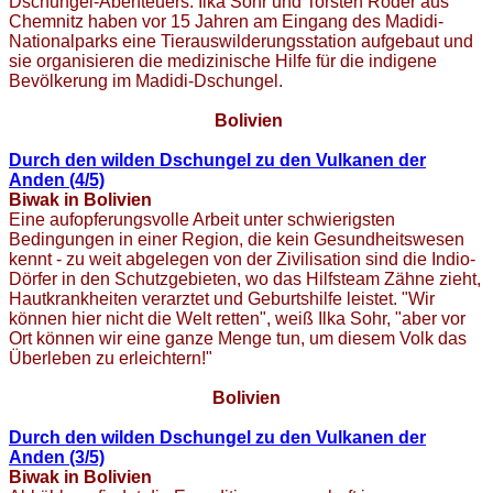
Dschungel-Abenteuers. Ilka Sohr und Torsten Roder aus
Chemnitz haben vor 15 Jahren am Eingang des Madidi-
Nationalparks eine Tierauswilderungsstation aufgebaut und
sie organisieren die medizinische Hilfe für die indigene
Bevölkerung im Madidi-Dschungel.
Bolivien
Durch den wilden Dschungel zu den Vulkanen der
Anden (4/5)
Biwak in Bolivien
Eine aufopferungsvolle Arbeit unter schwierigsten
Bedingungen in einer Region, die kein Gesundheitswesen
kennt - zu weit abgelegen von der Zivilisation sind die Indio-
Dörfer in den Schutzgebieten, wo das Hilfsteam Zähne zieht,
Hautkrankheiten verarztet und Geburtshilfe leistet. "Wir
können hier nicht die Welt retten", weiß Ilka Sohr, "aber vor
Ort können wir eine ganze Menge tun, um diesem Volk das
Überleben zu erleichtern!"
Bolivien
Durch den wilden Dschungel zu den Vulkanen der
Anden (3/5)
Biwak in Bolivien