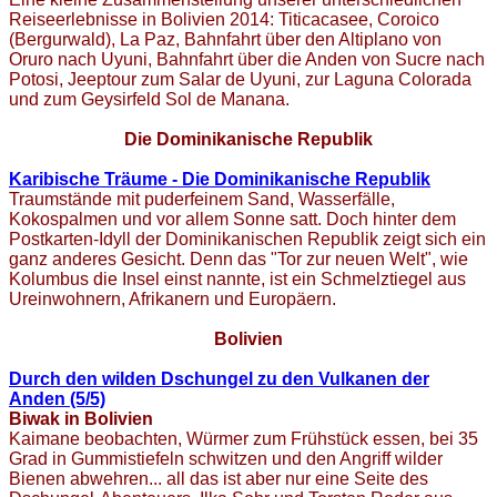
Reiseerlebnisse in Bolivien 2014: Titicacasee, Coroico
(Bergurwald), La Paz, Bahnfahrt über den Altiplano von
Oruro nach Uyuni, Bahnfahrt über die Anden von Sucre nach
Potosi, Jeeptour zum Salar de Uyuni, zur Laguna Colorada
und zum Geysirfeld Sol de Manana.
Die Dominikanische Republik
Karibische Träume - Die Dominikanische Republik
Traumstände mit puderfeinem Sand, Wasserfälle,
Kokospalmen und vor allem Sonne satt. Doch hinter dem
Postkarten-Idyll der Dominikanischen Republik zeigt sich ein
ganz anderes Gesicht. Denn das "Tor zur neuen Welt", wie
Kolumbus die Insel einst nannte, ist ein Schmelztiegel aus
Ureinwohnern, Afrikanern und Europäern.
Bolivien
Durch den wilden Dschungel zu den Vulkanen der
Anden (5/5)
Biwak in Bolivien
Kaimane beobachten, Würmer zum Frühstück essen, bei 35
Grad in Gummistiefeln schwitzen und den Angriff wilder
Bienen abwehren... all das ist aber nur eine Seite des