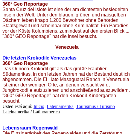
360° Geo Reportage
Santa Cruz del Islote ist eine der am dichtesten besiedelten
Inseln der Welt. Unter den blauen, grünen und maisgelben
Dächern leben knapp 1.200 Bewohner ohne Behörden,
Staatsgewalt und scheinbar ohne Kriminalität. Ein Paradies
vor der Küste Kolumbiens, zumindest auf den ersten Blick ...
"360° GEO Reportage" hat die Insel besucht.
Venezuela
Die letzten Krokodile Venezuelas
360° Geo Reportage
Das Orinoco-Krokodil gilt als das größte Raubtier
Südamerikas. In den letzten Jahren hat der Bestand deutlich
abgenommen. Die El Hato Masaguaral Ranch in Venezuela
ist einer der wenigen Orte, an denen versucht wird,
Jungkrokodile aufzuziehen und anschließend auszuwildern.
"360° GEO Reportage" hat den Krokodil-Kindergarten
besucht.
Usted está aquí:
Inicio
Lateinamerika
Tourismus / Turismo
Lateinamerika / Latinoamérica
Lebensraum Regenwald
Die Einzigartigkeit des Regenwaldes und die Zerstörung