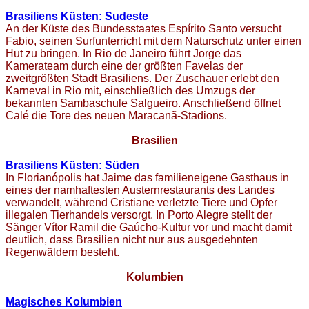
Brasiliens Küsten: Sudeste
An der Küste des Bundesstaates Espírito Santo versucht
Fabio, seinen Surfunterricht mit dem Naturschutz unter einen
Hut zu bringen. In Rio de Janeiro führt Jorge das
Kamerateam durch eine der größten Favelas der
zweitgrößten Stadt Brasiliens. Der Zuschauer erlebt den
Karneval in Rio mit, einschließlich des Umzugs der
bekannten Sambaschule Salgueiro. Anschließend öffnet
Calé die Tore des neuen Maracanã-Stadions.
Brasilien
Brasiliens Küsten: Süden
In Florianópolis hat Jaime das familieneigene Gasthaus in
eines der namhaftesten Austernrestaurants des Landes
verwandelt, während Cristiane verletzte Tiere und Opfer
illegalen Tierhandels versorgt. In Porto Alegre stellt der
Sänger Vítor Ramil die Gaúcho-Kultur vor und macht damit
deutlich, dass Brasilien nicht nur aus ausgedehnten
Regenwäldern besteht.
Kolumbien
Magisches Kolumbien