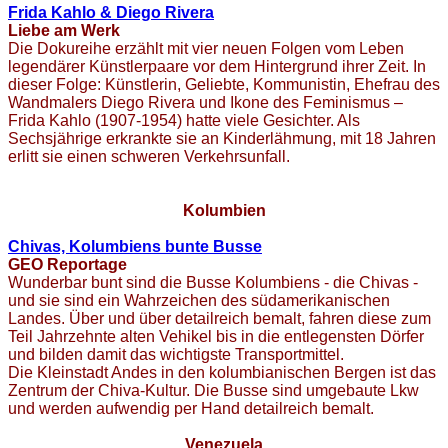
Frida Kahlo & Diego Rivera
Liebe am Werk
Die Dokureihe erzählt mit vier neuen Folgen vom Leben
legendärer Künstlerpaare vor dem Hintergrund ihrer Zeit. In
dieser Folge: Künstlerin, Geliebte, Kommunistin, Ehefrau des
Wandmalers Diego Rivera und Ikone des Feminismus –
Frida Kahlo (1907-1954) hatte viele Gesichter. Als
Sechsjährige erkrankte sie an Kinderlähmung, mit 18 Jahren
erlitt sie einen schweren Verkehrsunfall.
Kolumbien
Chivas, Kolumbiens bunte Busse
GEO Reportage
Wunderbar bunt sind die Busse Kolumbiens - die Chivas -
und sie sind ein Wahrzeichen des südamerikanischen
Landes. Über und über detailreich bemalt, fahren diese zum
Teil Jahrzehnte alten Vehikel bis in die entlegensten Dörfer
und bilden damit das wichtigste Transportmittel.
Die Kleinstadt Andes in den kolumbianischen Bergen ist das
Zentrum der Chiva-Kultur. Die Busse sind umgebaute Lkw
und werden aufwendig per Hand detailreich bemalt.
Venezuela