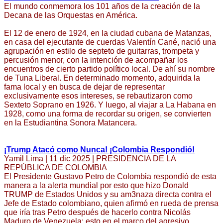
El mundo conmemora los 101 años de la creación de la
Decana de las Orquestas en América.
El 12 de enero de 1924, en la ciudad cubana de Matanzas,
en casa del ejecutante de cuerdas Valentín Cané, nació una
agrupación en estilo de septeto de guitarras, trompeta y
percusión menor, con la intención de acompañar los
encuentros de cierto partido político local. De ahí su nombre
de Tuna Liberal. En determinado momento, adquirida la
fama local y en busca de dejar de representar
exclusivamente esos intereses, se rebautizaron como
Sexteto Soprano en 1926. Y luego, al viajar a La Habana en
1928, como una forma de recordar su origen, se convierten
en la Estudiantina Sonora Matancera.
¡Trump Atacó como Nunca! ¡Colombia Respondió!
Yamil Lima | 11 dic 2025 | PRESIDENCIA DE LA
REPÚBLICA DE COLOMBIA
El Presidente Gustavo Petro de Colombia respondió de esta
manera a la alerta mundial por esto que hizo Donald
TRUMP de Estados Unidos y su am3naza directa contra el
Jefe de Estado colombiano, quien afirmó en rueda de prensa
que iría tras Petro después de hacerlo contra Nicolás
Maduro de Venezuela; esto en el marco del agresivo