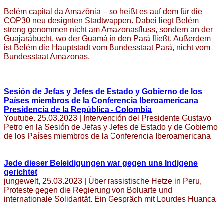
Belém capital da Amazônia – so heißt es auf dem für die
COP30 neu designten Stadtwappen. Dabei liegt Belém
streng genommen nicht am Amazonasfluss, sondern an der
Guajarábucht, wo der Guamá in den Pará fließt. Außerdem
ist Belém die Hauptstadt vom Bundesstaat Pará, nicht vom
Bundesstaat Amazonas.
Sesión de Jefas y Jefes de Estado y Gobierno de los
Países miembros de la Conferencia Iberoamericana
Presidencia de la República - Colombia
Youtube. 25.03.2023 | Intervención del Presidente Gustavo
Petro en la Sesión de Jefas y Jefes de Estado y de Gobierno
de los Países miembros de la Conferencia Iberoamericana
Jede dieser Beleidigungen war gegen uns Indigene
gerichtet
jungewelt, 25.03.2023 | Über rassistische Hetze in Peru,
Proteste gegen die Regierung von Boluarte und
internationale Solidarität. Ein Gespräch mit Lourdes Huanca