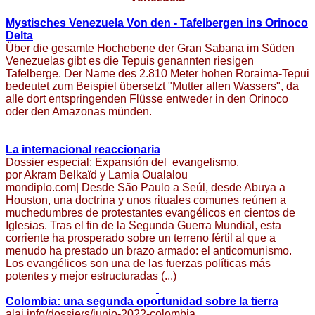
Mystisches Venezuela Von den - Tafelbergen ins Orinoco
Delta
Über die gesamte Hochebene der Gran Sabana im Süden
Venezuelas gibt es die Tepuis genannten riesigen
Tafelberge. Der Name des 2.810 Meter hohen Roraima-Tepui
bedeutet zum Beispiel übersetzt "Mutter allen Wassers", da
alle dort entspringenden Flüsse entweder in den Orinoco
oder den Amazonas münden.
La internacional reaccionaria
Dossier especial: Expansión del evangelismo.
por Akram Belkaïd y Lamia Oualalou
mondiplo.com| Desde São Paulo a Seúl, desde Abuya a
Houston, una doctrina y unos rituales comunes reúnen a
muchedumbres de protestantes evangélicos en cientos de
Iglesias. Tras el fin de la Segunda Guerra Mundial, esta
corriente ha prosperado sobre un terreno fértil al que a
menudo ha prestado un brazo armado: el anticomunismo.
Los evangélicos son una de las fuerzas políticas más
potentes y mejor estructuradas (...)
Colombia: una segunda oportunidad sobre la tierra
alai.info/dossiers/junio-2022-colombia