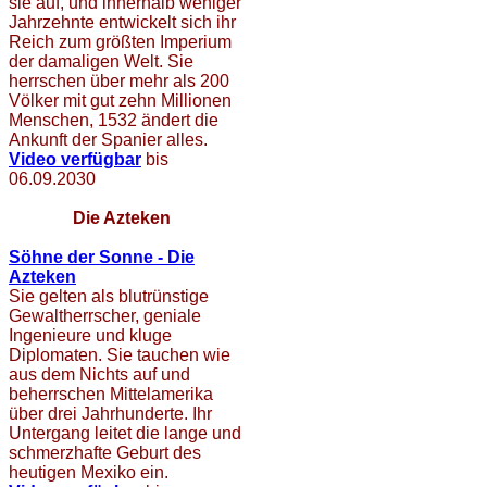
sie auf, und innerhalb weniger
Jahrzehnte entwickelt sich ihr
Reich zum größten Imperium
der damaligen Welt. Sie
herrschen über mehr als 200
Völker mit gut zehn Millionen
Menschen, 1532 ändert die
Ankunft der Spanier alles.
Video verfügbar
bis
06.09.2030
Die Azteken
Söhne der Sonne - Die
Azteken
Sie gelten als blutrünstige
Gewaltherrscher, geniale
Ingenieure und kluge
Diplomaten. Sie tauchen wie
aus dem Nichts auf und
beherrschen Mittelamerika
über drei Jahrhunderte. Ihr
Untergang leitet die lange und
schmerzhafte Geburt des
heutigen Mexiko ein.