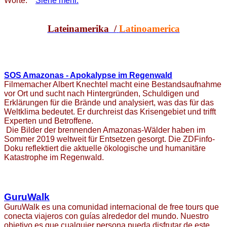
Worte:
Siehe mehr.
Lateinamerika /
Latinoamerica
SOS Amazonas - Apokalypse im Regenwald
Filmemacher Albert Knechtel macht eine Bestandsaufnahme
vor Ort und sucht nach Hintergründen, Schuldigen und
Erklärungen für die Brände und analysiert, was das für das
Weltklima bedeutet. Er durchreist das Krisengebiet und trifft
Experten und Betroffene.
Die Bilder der brennenden Amazonas-Wälder haben im
Sommer 2019 weltweit für Entsetzen gesorgt. Die ZDFinfo-
Doku reflektiert die aktuelle ökologische und humanitäre
Katastrophe im Regenwald.
GuruWalk
GuruWalk es una comunidad internacional de free tours que
conecta viajeros con guías alrededor del mundo. Nuestro
objetivo es que cualquier persona pueda disfrutar de este