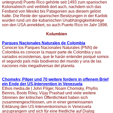
untergrund| Puerto Rico gehörte seit 1493 zum spanischen
Kolonialreich und verblieb dort auch, nachdem sich das
Festland von Mexiko bis Patagonien aus diesem gelöst
hatte. Die Reste der spanischen Besitzungen in der Karibik
wurden rund um die kubanischen Unabhängigkeitskriege
von den USA annektiert, so auch Puerto Rico im Jahr 1898.
Kolumbien
Parques Nacionales Naturales de Colombia
Conocer los Parques Nacionales Naturales (PNN) de
Colombia es conocer la mayor parte de Colombia y sus
variados ecosistemas, que te harán entender porqué somos
el segundo país más biodiverso del mundo y una de las
naciones más megadiversas del planeta.
Chomsky, Pilger und 70 weitere fordern in offenem Brief
ein Ende der US-Intervention in Venezuela
Ethos media.de | John Pilger, Noam Chomsky, Phyllis
Bennis, Boots Riley, Vijay Prashad und viele weitere
Stimmen der kritischen Öffentlichkeit haben sich
zusammengeschlossen, um in einer gemeinsamen
Erklärung den US-Interventionismus in Venezuela
anzuprangern und sich für eine friedliche auf Dialog