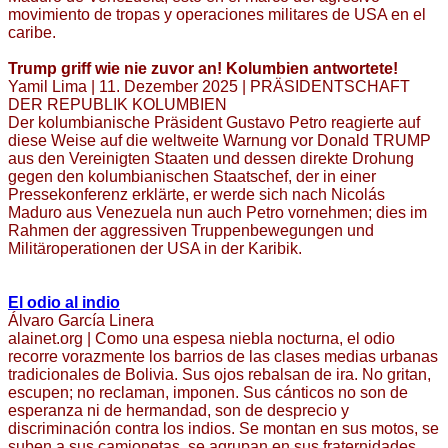
movimiento de tropas y operaciones militares de USA en el
caribe.
Trump griff wie nie zuvor an! Kolumbien antwortete!
Yamil Lima | 11. Dezember 2025 | PRÄSIDENTSCHAFT
DER REPUBLIK KOLUMBIEN
Der kolumbianische Präsident Gustavo Petro reagierte auf
diese Weise auf die weltweite Warnung vor Donald TRUMP
aus den Vereinigten Staaten und dessen direkte Drohung
gegen den kolumbianischen Staatschef, der in einer
Pressekonferenz erklärte, er werde sich nach Nicolás
Maduro aus Venezuela nun auch Petro vornehmen; dies im
Rahmen der aggressiven Truppenbewegungen und
Militäroperationen der USA in der Karibik.
El odio al indio
Álvaro García Linera
alainet.org | Como una espesa niebla nocturna, el odio
recorre vorazmente los barrios de las clases medias urbanas
tradicionales de Bolivia. Sus ojos rebalsan de ira. No gritan,
escupen; no reclaman, imponen. Sus cánticos no son de
esperanza ni de hermandad, son de desprecio y
discriminación contra los indios. Se montan en sus motos, se
suben a sus camionetas, se agrupan en sus fraternidades