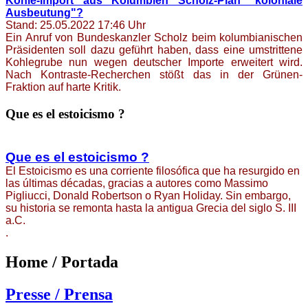
Kohle-Import aus Kolumbien Scholz-Plan "koloniale
Ausbeutung"?
Stand: 25.05.2022 17:46 Uhr
Ein Anruf von Bundeskanzler Scholz beim kolumbianischen
Präsidenten soll dazu geführt haben, dass eine umstrittene
Kohlegrube nun wegen deutscher Importe erweitert wird.
Nach Kontraste-Recherchen stößt das in der Grünen-
Fraktion auf harte Kritik.
Que es el estoicismo ?
Que es el estoicismo ?
El Estoicismo es una corriente filosófica que ha resurgido en
las últimas décadas, gracias a autores como Massimo
Pigliucci, Donald Robertson o Ryan Holiday. Sin embargo,
su historia se remonta hasta la antigua Grecia del siglo S. III
a.C.
.
Home / Portada
Presse / Prensa